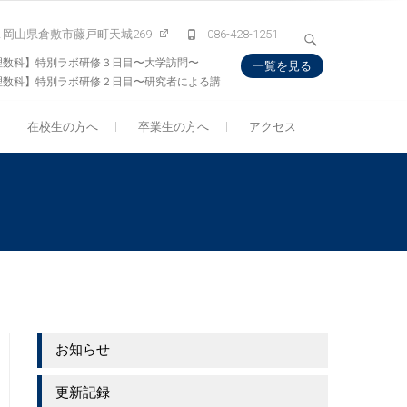
132 岡山県倉敷市藤戸町天城269
086-428-1251
理数科】特別ラボ研修３日目〜大学訪問〜
一覧を見る
理数科】特別ラボ研修２日目〜研究者による講
会〜
在校生の方へ
卒業生の方へ
アクセス
お知らせ
更新記録