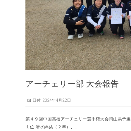
アーチェリー部 大会報告
日付:
2024年4月22日
第４９回中国高校アーチェリー選手権大会岡山県予選
１位 清水絆栞（２年）、…