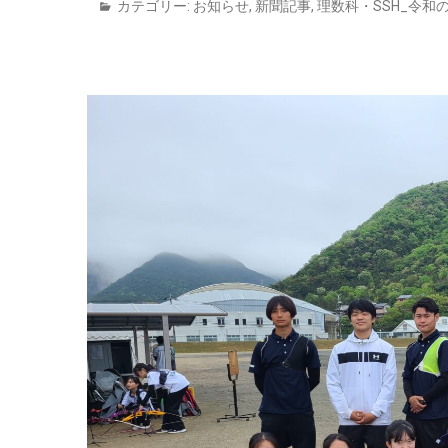
カテゴリー:
お知らせ
,
新聞記事
,
理数科・SSH_令和