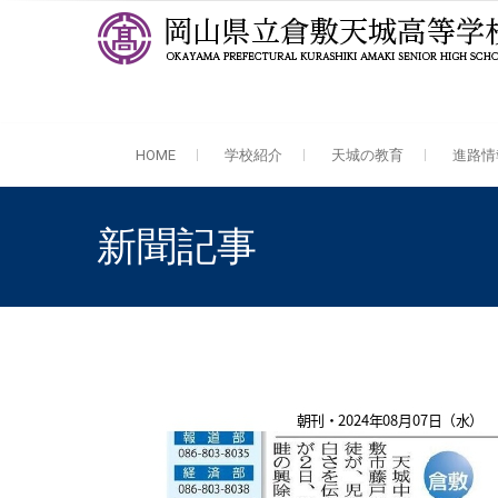
岡山県立倉敷天城高等学校
全日制 中高一貫・普通科・理数科
HOME
学校紹介
天城の教育
進路情
新聞記事