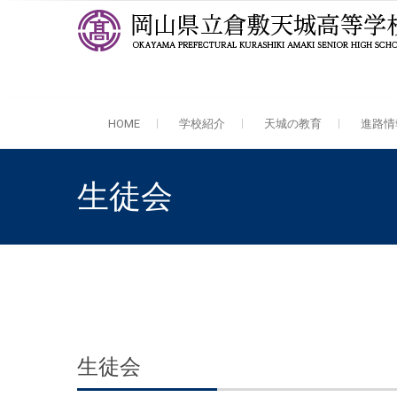
岡山県立倉敷天城高等学校
全日制 中高一貫・普通科・理数科
HOME
学校紹介
天城の教育
進路情
生徒会
生徒会