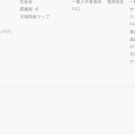
生徒会
一般入学者選抜
進路状況
一
図書館
FAQ
オ
天城高校マップ
ス
F
PDF）
進
進
A
天
ア