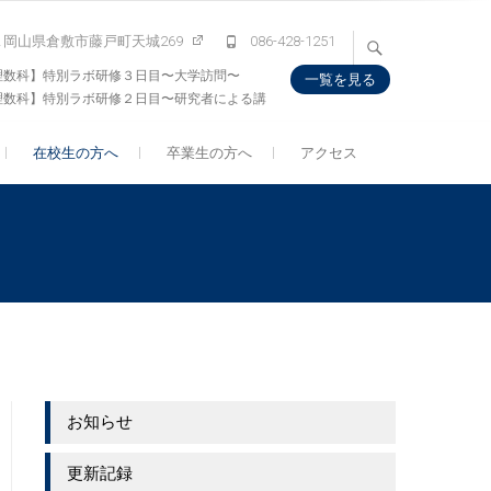
132 岡山県倉敷市藤戸町天城269
086-428-1251
理数科】特別ラボ研修３日目〜大学訪問〜
一覧を見る
理数科】特別ラボ研修２日目〜研究者による講
会〜
在校生の方へ
卒業生の方へ
アクセス
お知らせ
更新記録