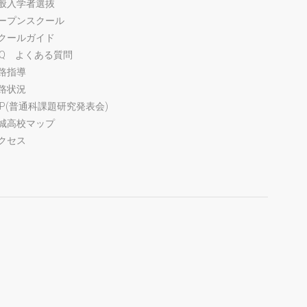
般入学者選抜
ープンスクール
クールガイド
AQ よくある質問
路指導
路状況
FP(普通科課題研究発表会)
城高校マップ
クセス