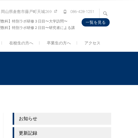
132 岡山県倉敷市藤戸町天城269
086-428-1251
理数科】特別ラボ研修３日目〜大学訪問〜
一覧を見る
理数科】特別ラボ研修２日目〜研究者による講
会〜
在校生の方へ
卒業生の方へ
アクセス
お知らせ
更新記録