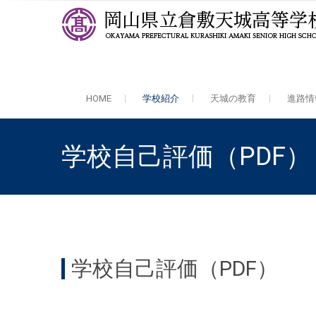
岡山県立倉敷天城高等学校
全日制 中高一貫・普通科・理数科
HOME
学校紹介
天城の教育
進路情
学校自己評価（PDF）
学校自己評価（PDF）