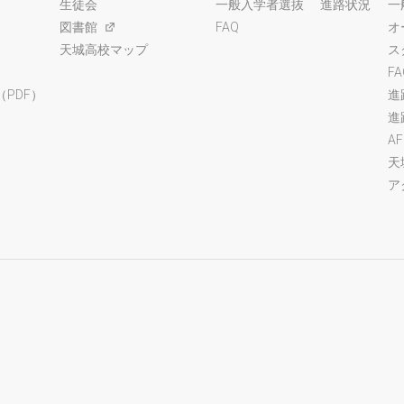
生徒会
一般入学者選抜
進路状況
一
図書館
FAQ
オ
天城高校マップ
ス
F
PDF）
進
進
A
天
ア