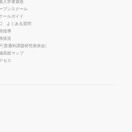
般入学者選抜
ープンスクール
クールガイド
AQ よくある質問
路指導
路状況
FP(普通科課題研究発表会)
城高校マップ
クセス