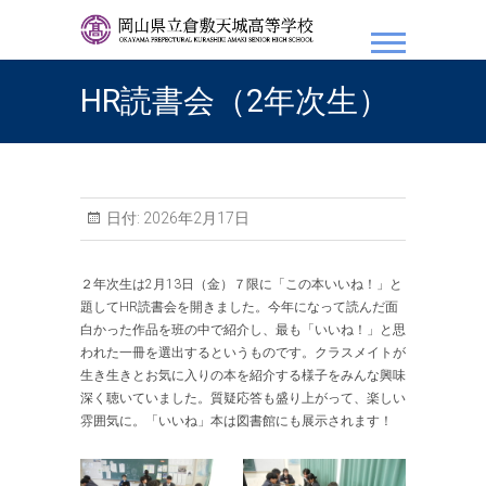
岡山県立倉敷天城高等学
校
HR読書会（2年次生）
日付:
2026年2月17日
２年次生は2月13日（金）７限に「この本いいね！」と
題してHR読書会を開きました。今年になって読んだ面
白かった作品を班の中で紹介し、最も「いいね！」と思
われた一冊を選出するというものです。クラスメイトが
生き生きとお気に入りの本を紹介する様子をみんな興味
深く聴いていました。質疑応答も盛り上がって、楽しい
雰囲気に。「いいね」本は図書館にも展示されます！