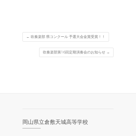
←
吹奏楽部 県コンクール 予選大会金賞受賞！！
吹奏楽部第16回定期演奏会のお知らせ
→
岡山県立倉敷天城高等学校