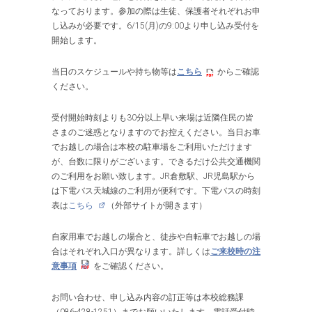
なっております。参加の際は生徒、保護者それぞれお申
し込みが必要です。6/15(月)の9:00より申し込み受付を
開始します。
当日のスケジュールや持ち物等は
こちら
からご確認
ください。
受付開始時刻よりも30分以上早い来場は近隣住民の皆
さまのご迷惑となりますのでお控えください。当日お車
でお越しの場合は本校の駐車場をご利用いただけます
が、台数に限りがございます。できるだけ公共交通機関
のご利用をお願い致します。JR倉敷駅、JR児島駅から
は下電バス天城線のご利用が便利です。下電バスの時刻
表は
こちら
（外部サイトが開きます）
自家用車でお越しの場合と、徒歩や自転車でお越しの場
合はそれぞれ入口が異なります。詳しくは
ご来校時の注
意事項
をご確認ください。
お問い合わせ、申し込み内容の訂正等は本校総務課