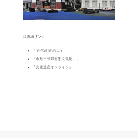
武道場リンク
「
近代建築Watch
」
「
倉敷市登録有形文化財
」」
「
文化遺産オンライン
」