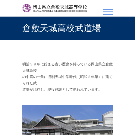
岡山県立倉敷天城高等学
校
倉敷天城高校武道場
明治３９年に始まる古い歴史を持っている岡山県立倉敷
天城高校
の中庭の一角に旧制天城中学時代（昭和２年築）に建て
られた武
道場が現存し、現役施設として使われています。