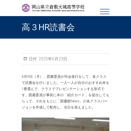
岡山県立倉敷天城高等学
校
高３HR読書会
日付:
2025年6月23日
6月9日（月）、図書委員が司会進行をして、各クラス
で読書会を行いました。一人一人が自分のおすすめ本を
1冊選んで、クラスでプレゼンテーションする形式で
す。図書委員が事前に本の「紹介カード」を提出しても
らって、それをもとに「図書館News」の各クラスバー
ジョンを作成して配布し、当日を迎えました。